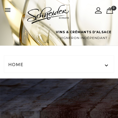
0

VINS & CRÉMANTS D'ALSACE
- VIGNERON INDÉPENDANT -
HOME
