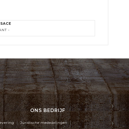
LSACE
ANT -
ONS BEDRIJF
evering
Juridische mededelingen