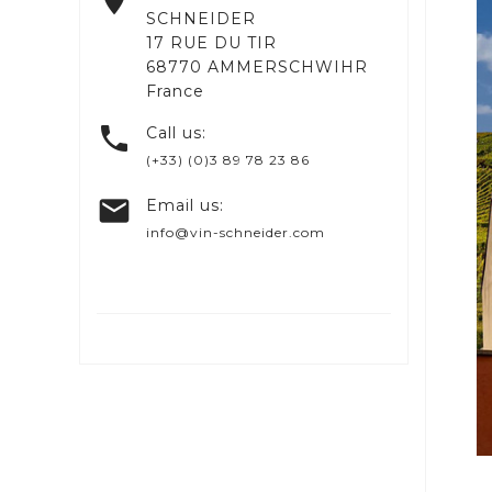

SCHNEIDER
17 RUE DU TIR
68770 AMMERSCHWIHR
France

Call us:
(+33) (0)3 89 78 23 86

Email us:
info@vin-schneider.com